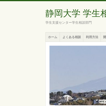
静岡大学 学生
学生支援センター学生相談部門
メ
コ
ホーム
よくある相談
利用方法
ニ
ン
ュ
テ
ー
ン
ツ
へ
移
動