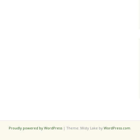
Proudly powered by WordPress
|
Theme: Misty Lake by
WordPress.com
.