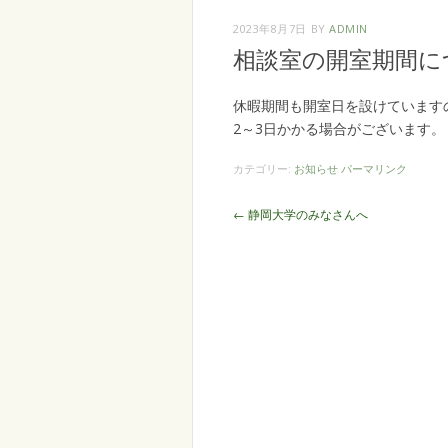
2023年8月7日
BY
ADMIN
相談室の開室期間に
休暇期間も開室日を設けています
2～3日かかる場合がございます。
カテゴリー:
お知らせ
パーマリンク
投
←
静岡大学のみなさんへ
稿
ナ
ビ
ゲ
ー
シ
ョ
ン