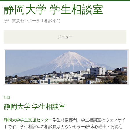
静岡大学 学生相談室
学生支援センター学生相談部門
メニュー
コ
ン
テ
ン
ツ
へ
移
注目
動
静岡大学 学生相談室
静岡大学学生支援センター
学生相談部門、学生相談室のウェブサイ
トです。学生相談室の相談員はカウンセラー(臨床心理士・公認心