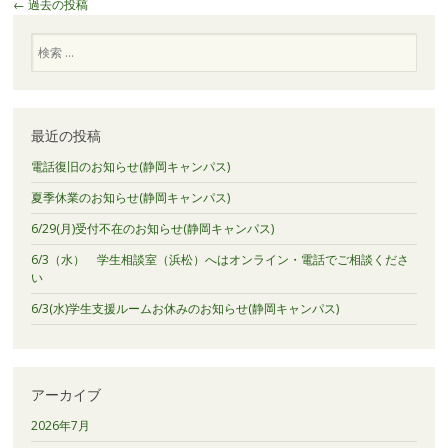
投
←
過去の投稿
稿
検
ナ
索
ビ
ゲ
ー
最近の投稿
シ
電話復旧のお知らせ(静岡キャンパス)
ョ
ン
夏季休業のお知らせ(静岡キャンパス)
6/29(月)受付不在のお知らせ(静岡キャンパス)
6/3（水） 学生相談室（浜松）へはオンライン・電話でご相談くださ
い
6/3(水)学生支援ルームお休みのお知らせ(静岡キャンパス)
アーカイブ
2026年7月