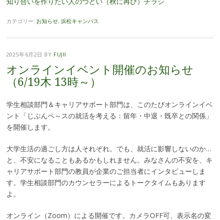
知り合いを作りたい人のつどい（秋に再び）チラシ
カテゴリー:
お知らせ
,
浜松キャンパス
2025年6月2日
BY
FUJII
オンラインイベント開催のお知らせ
（6/19木 13時～）
学生相談部門＆キャリアサポート部門は、このたびオンラインイベ
ント「じぶんペ～スの就活を考える：留年・中退・既卒との関係」
を開催します。
大学生活の過ごし方は人それぞれ。でも、就活に影響しないのか…
と、不安になることもあるかもしれません。みなさんの不安を、キ
ャリアサポート部門の教員が企業のご担当者にインタビューしま
す。学生相談部門のカウンセラーによるトークタイムもあります
よ。
オンライン（Zoom）による開催です。カメラOFF可、表示名の変