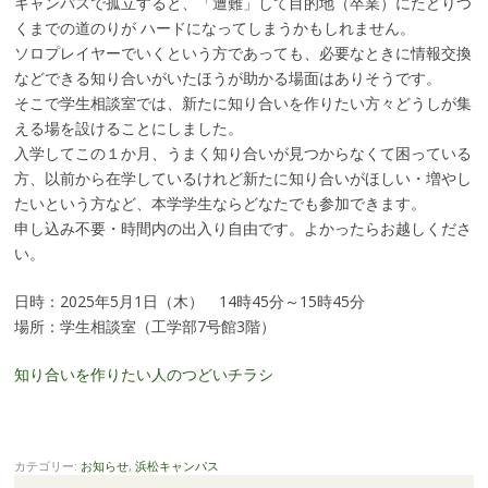
キャンパスで孤立すると、「遭難」して目的地（卒業）にたどりつ
くまでの道のりが ハードになってしまうかもしれません。
ソロプレイヤーでいくという方であっても、必要なときに情報交換
などできる知り合いがいたほうが助かる場面はありそうです。
そこで学生相談室では、新たに知り合いを作りたい方々どうしが集
える場を設けることにしました。
入学してこの１か月、うまく知り合いが見つからなくて困っている
方、以前から在学しているけれど新たに知り合いがほしい・増やし
たいという方など、本学学生ならどなたでも参加できます。
申し込み不要・時間内の出入り自由です。よかったらお越しくださ
い。
日時：2025年5月1日（木） 14時45分～15時45分
場所：学生相談室（工学部7号館3階）
知り合いを作りたい人のつどいチラシ
カテゴリー:
お知らせ
,
浜松キャンパス