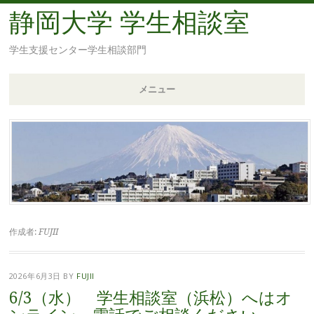
静岡大学 学生相談室
学生支援センター学生相談部門
メニュー
コ
ン
テ
ン
ツ
へ
移
作成者:
FUJII
動
2026年6月3日
BY
FUJII
6/3（水） 学生相談室（浜松）へはオ