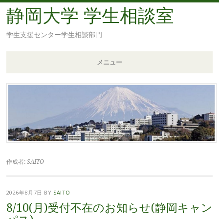
静岡大学 学生相談室
学生支援センター学生相談部門
メニュー
コ
ン
テ
ン
ツ
へ
移
作成者:
SAITO
動
2026年8月7日
BY
SAITO
8/10(月)受付不在のお知らせ(静岡キャン